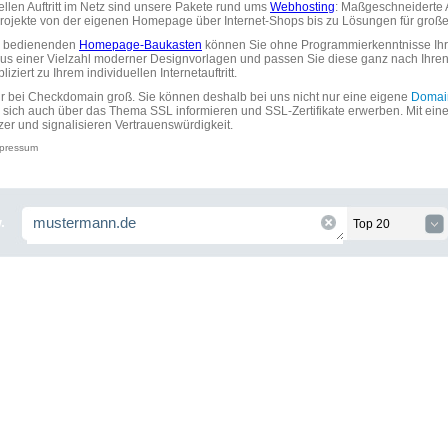
uellen Auftritt im Netz sind unsere Pakete rund ums
Webhosting
: Maßgeschneiderte A
tprojekte von der eigenen Homepage über Internet-Shops bis zu Lösungen für gr
zu bedienenden
Homepage-Baukasten
können Sie ohne Programmierkenntnisse Ihre
aus einer Vielzahl moderner Designvorlagen und passen Sie diese ganz nach Ihre
ziert zu Ihrem individuellen Internetauftritt.
ir bei Checkdomain groß. Sie können deshalb bei uns nicht nur eine eigene
Domai
 sich auch über das Thema SSL informieren und SSL-Zertifikate erwerben. Mit ein
zer und signalisieren Vertrauenswürdigkeit.
pressum
.
Top 20